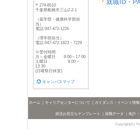
就職ID・
〒274-8510
千葉県船橋市三山2-2-1
（薬学部・健康科学部担
当）
電話:047-472-1226
（理学部担当）
電話:047-472-1823・7229
※受付時間
月～金曜日 9:00～17:00
土曜日 9:00～
13:30
(日曜祭日休室)
キャンパスマップ
ホーム
｜
キャリアセンターについて
｜
ガイダンス・イベント情報
就活お役立ちテンプレート
｜
就職データ
｜
免許・
Copyright(C) Toh