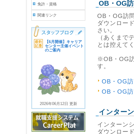
OB・OG
免許・資格
OB・OG訪
関連リンク
ダウンロー
さい。
（あくまで
【6月開催】キャリア
とは控えて
センター主催イベント
のご案内
※OB・OG
す。
OB・OG
OB・OG
2026年06月12日 更新
インター
インターン
ダウンロー