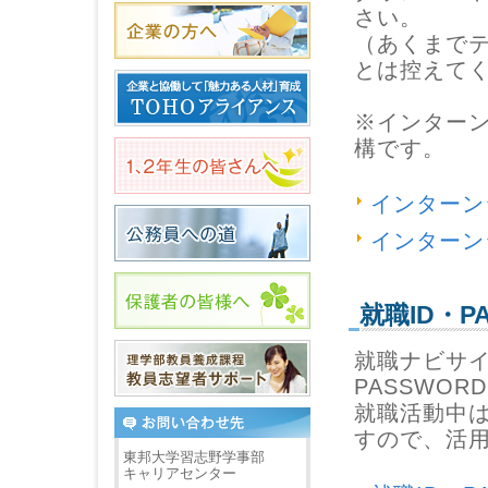
さい。
（あくまで
とは控えて
※インター
構です。
インターン
インターン
就職ID・
就職ナビサイ
PASSWO
就職活動中
すので、活
東邦大学習志野学事部
キャリアセンター