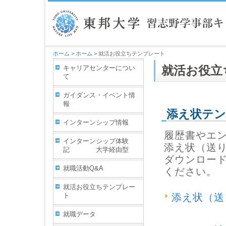
ホーム
>
ホーム
> 就活お役立ちテンプレート
キャリアセンターについ
就活お役立
て
ガイダンス・イベント情
報
添え状テ
インターンシップ情報
履歴書やエ
インターンシップ体験
添え状（送
記 大学経由型
ダウンロー
就職活動Q&A
ください。
就活お役立ちテンプレー
ト
添え状（送
就職データ