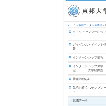
ホーム
>
就職データ
>
薬学部
> 
キャリアセンターにつ
て
ガイダンス・イベント
報
インターンシップ情報
インターンシップ体験
記 大学経由型
就職活動Q&A
就活お役立ちテンプレ
ト
就職データ