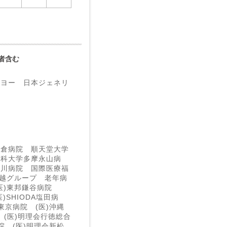
業者含む
イヨー 日本ジェネリ
佐倉病院 順天堂大学
医科大学多摩永山病
市川病院 国際医療福
信越グループ 老年病
医)東邦鎌谷病院
SHIODA塩田病
東京病院 (医)沖縄
 (医)明理会行徳総合
院 (医)明理会新松