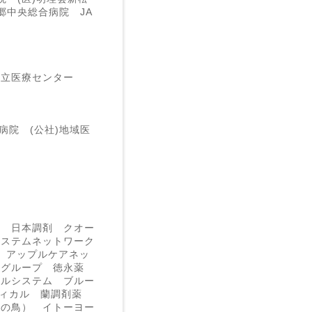
郷中央総合病院 JA
市立医療センター
病院 (公社)地域医
ル 日本調剤 クオー
システムネットワーク
ノ アップルケアネッ
ーグループ 徳永薬
カルシステム ブルー
ディカル 蘭調剤薬
火の鳥） イトーヨー