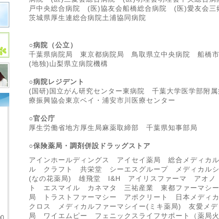
戸中央総合病院 (医)協友会船橋総合病院 (医)愛友会三
茨城県厚生連総合病院土浦協同病院
○病院（公立）
千葉県病院局 東京都病院局 鳥取県立中央病院 船橋
(地独)山梨県立病院機構
○病院レジデント
(国研)国立がん研究センター東病院 千葉大学医学部附属
療振興協会東京ベイ・浦安市川医療センター
○官公庁
厚生労働省地方厚生局麻薬取締部 千葉県知事部局
○保険薬局・調剤併設ドラッグストア
アインホールディングス アイセイ薬局 総合メディカ
ル クラフト 共栄堂 シーエスグループ メディカル
(なの花薬局) 雄飛堂 I&H アイリスファーマ アオ
ト エスマイル カネマタ 三祐産業 東都ファーマシ
局 トラストファーマシー アポクリート 日本メディ
クロス メディカルファーマシイー(ミキ薬局) 友愛メ
局 ワイエムピー フェニックスライフサポート（薬局
0