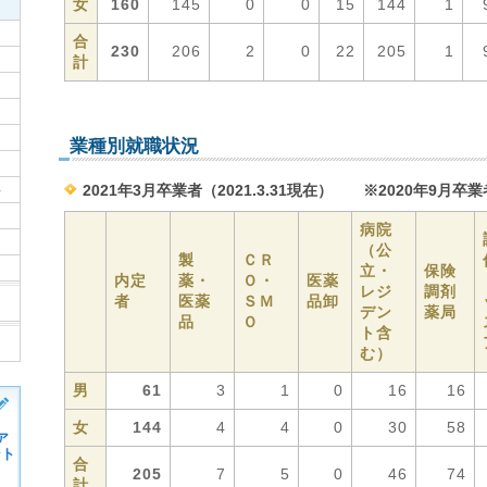
女
160
145
0
0
15
144
1
合
230
206
2
0
22
205
1
計
業種別就職状況
2021年3月卒業者（2021.3.31現在） ※2020年9月卒
科
病院
（公
製
ＣＲ
立・
保険
内定
薬・
Ｏ・
医薬
レジ
調剤
者
医薬
ＳＭ
品卸
デン
薬局
品
Ｏ
ト含
む）
男
61
3
1
0
16
16
女
144
4
4
0
30
58
ア
ント
合
205
7
5
0
46
74
計