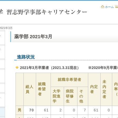
ホーム
2021年3月
い
薬学部 2021年3月
情
進路状況
2021年3月卒業者（2021.3.31現在） ※2020年9月卒
就職非希望者
未
就職
内
総人
内定
内
希望
率
大学
病院
そ
員
者
定
者
（
院進
研修
の
者
ー
学
生
他
男
70
61
2
0
7
61
0