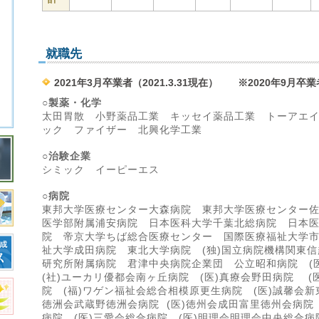
就職先
2021年3月卒業者（2021.3.31現在） ※2020年9月卒
○製薬・化学
太田胃散 小野薬品工業 キッセイ薬品工業 トーアエ
ック ファイザー 北興化学工業
○治験企業
シミック イーピーエス
○病院
東邦大学医療センター大森病院 東邦大学医療センター
医学部附属浦安病院 日本医科大学千葉北総病院 日本
院 帝京大学ちば総合医療センター 国際医療福祉大学
祉大学成田病院 東北大学病院 (独)国立病院機構関東
研究所附属病院 君津中央病院企業団 公立昭和病院 (
(社)ユーカリ優都会南ヶ丘病院 (医)真療会野田病院 (医)
院 (福)ワゲン福祉会総合相模原更生病院 (医)誠馨会新
徳洲会武蔵野徳洲会病院 (医)徳州会成田富里徳州会病院
病院 (医)三愛会総合病院 (医)明理会明理会中央総合病