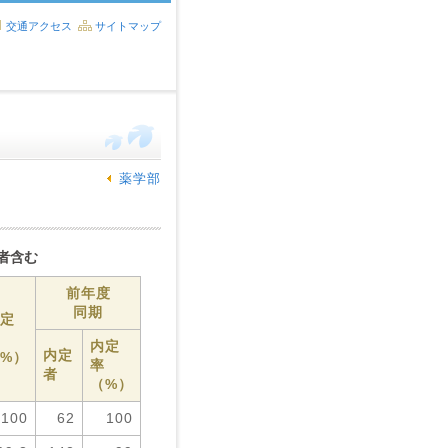
交通アクセス
サイトマップ
薬学部
業者含む
前年度
同期
定
内定
内定
%）
率
者
（%）
100
62
100