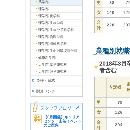
薬学部
男
88
7
理学部
女
140
12
理学部 化学科
合
理学部 生物学科
228
20
計
理学部 生物分子科学科
理学部 物理学科
理学部 情報科学科
業種別就職
理学部 生命圏環境科学科
健康科学部
2018年3
大学院 薬学研究科
者含む
大学院 理学研究科
免許・資格
内定者
関連リンク
男
78
女
126
【6月開催】キャリア
センター主催イベント
合
204
のご案内
計