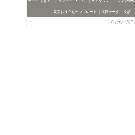
ホーム
｜
キャリアセンターについて
｜
ガイダンス・イベント情報
就活お役立ちテンプレート
｜
就職データ
｜
免許・
Copyright(C) Toh