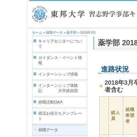
ホーム
>
就職データ
>
薬学部
> 2018年3月
キャリアセンターについ
薬学部 201
て
ガイダンス・イベント情
報
進路状況
インターンシップ情報
2018年3
インターンシップ体験
者含む
記 大学経由型
就職活動Q&A
就職
総人
就活お役立ちテンプレー
希望
員
ト
者
就職データ