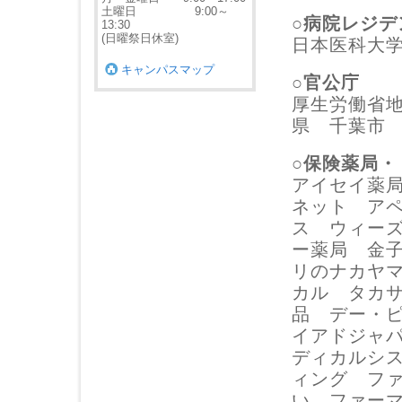
土曜日 9:00～
○病院レジデ
13:30
(日曜祭日休室)
日本医科大
キャンパスマップ
○官公庁
厚生労働省
県 千葉市
○保険薬局・
アイセイ薬
ネット ア
ス ウィー
ー薬局 金
リのナカヤ
カル タカ
品 デー・
イアドジャ
ディカルシ
ィング フ
い ファー