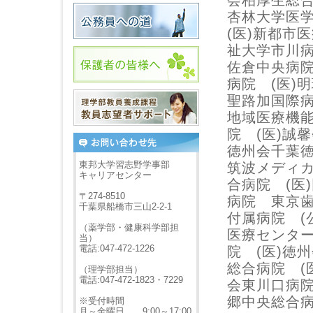
会柏厚生総
杏林大学医
(医)新都市
祉大学市川病
佐倉中央病院
病院 (医)
聖路加国際病
地域医療機能
院 (医)誠
徳州会千葉徳
東邦大学習志野学事部
筑波メディカ
キャリアセンター
合病院 (医
〒274-8510
病院 東京
千葉県船橋市三山2-2-1
付属病院 (
（薬学部・健康科学部担
医療センタ
当）
電話:047-472-1226
院 (医)徳
総合病院 (
（理学部担当）
電話:047-472-1823・7229
会東川口病院
郷中央総合
※受付時間
月～金曜日 9:00～17:00