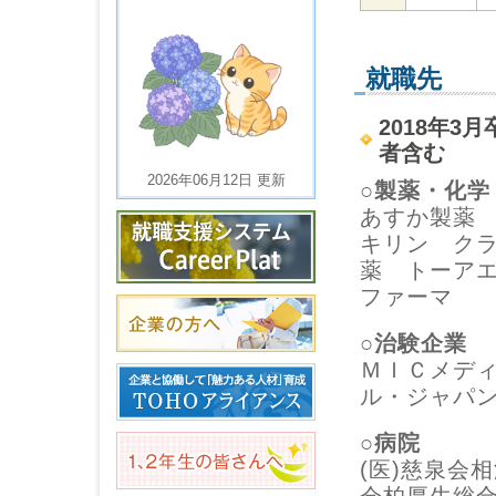
就職先
2018年3
者含む
2026年06月12日 更新
○製薬・化学
あすか製薬
キリン ク
薬 トーア
ファーマ
○治験企業
ＭＩＣメデ
ル・ジャパ
○病院
(医)慈泉会