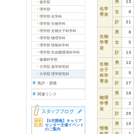
男
13
薬学部
化学
理学部
女
8
専攻
理学部 化学科
計
21
理学部 生物学科
理学部 生物分子科学科
男
8
生物
理学部 物理学科
学専
女
5
理学部 情報科学科
攻
計
13
理学部 生命圏環境科学科
健康科学部
男
12
生物
大学院 薬学研究科
分子
女
5
大学院 理学研究科
科学
専攻
計
17
免許・資格
男
18
関連リンク
物理
学専
女
2
攻
計
20
【6月開催】キャリア
男
10
センター主催イベント
情報
のご案内
科学
女
1