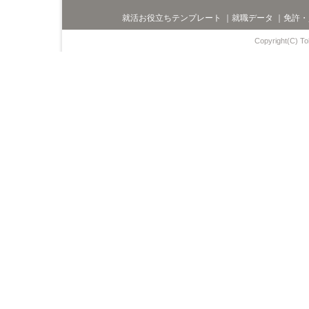
就活お役立ちテンプレート
｜
就職データ
｜
免許・
Copyright(C) Toh