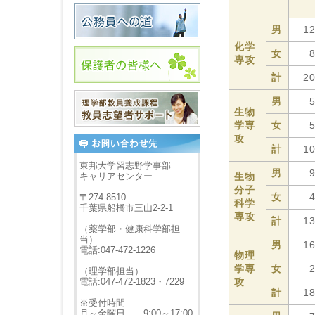
男
1
化学
女
専攻
計
2
男
生物
学専
女
攻
計
1
東邦大学習志野学事部
男
キャリアセンター
生物
分子
女
〒274-8510
科学
千葉県船橋市三山2-2-1
専攻
計
1
（薬学部・健康科学部担
当）
男
1
電話:047-472-1226
物理
学専
女
（理学部担当）
電話:047-472-1823・7229
攻
計
1
※受付時間
月～金曜日 9:00～17:00