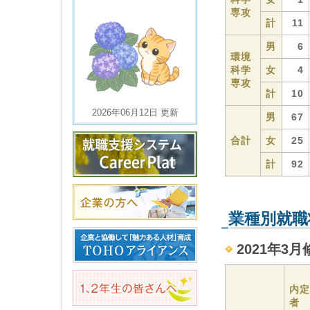
専攻
計
11
男
6
環境
科学
女
4
専攻
計
10
2026年06月12日 更新
男
67
合計
女
25
計
92
業種別就職
2021年3月
内定
者