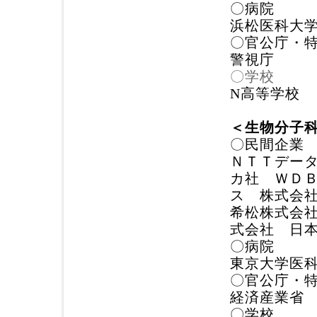
〇病院
浜松医科大
〇官公庁・
警視庁
〇学校
N高等学校
＜生物分子
〇民間企業
ＮＴＴデータ
カ社 ＷＤＢ
ス 株式会
希松株式会
式会社 日
〇病院
東京大学医
〇官公庁・
経済産業省
〇学校