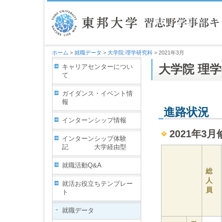
ホーム
>
就職データ
>
大学院 理学研究科
> 2021年3月
キャリアセンターについ
大学院 理学
て
ガイダンス・イベント情
報
進路状況
インターンシップ情報
2021年3月
インターンシップ体験
記 大学経由型
就職活動Q&A
総
人
就活お役立ちテンプレー
員
ト
就職データ