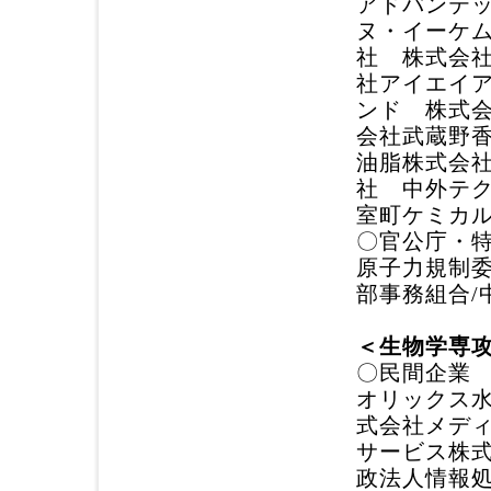
アドバンテ
ヌ・イーケ
社 株式会社
社アイエイ
ンド 株式
会社武蔵野
油脂株式会
社 中外テ
室町ケミカ
〇官公庁・
原子力規制
部事務組合/
＜生物学専
〇民間企業
オリックス
式会社メデ
サービス株
政法人情報