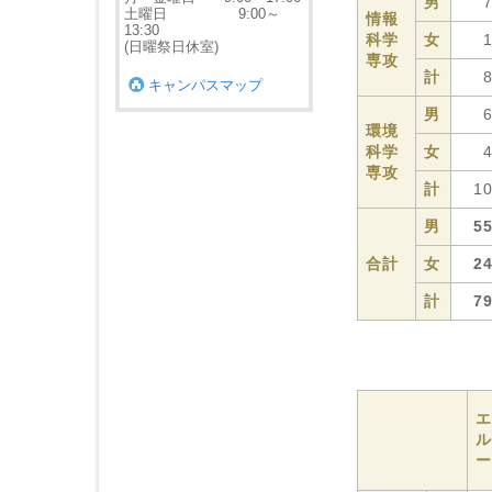
男
土曜日 9:00～
情報
13:30
科学
女
(日曜祭日休室)
専攻
計
キャンパスマップ
男
環境
科学
女
専攻
計
1
男
5
合計
女
2
計
7
エ
ル
ー