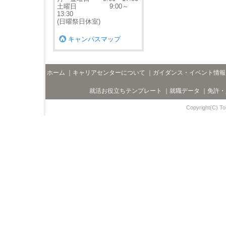
土曜日 9:00～
13:30
(日曜祭日休室)
キャンパスマップ
ホーム
｜
キャリアセンターについて
｜
ガイダンス・イベント情報
就活お役立ちテンプレート
｜
就職データ
｜
免許・
Copyright(C) Toh