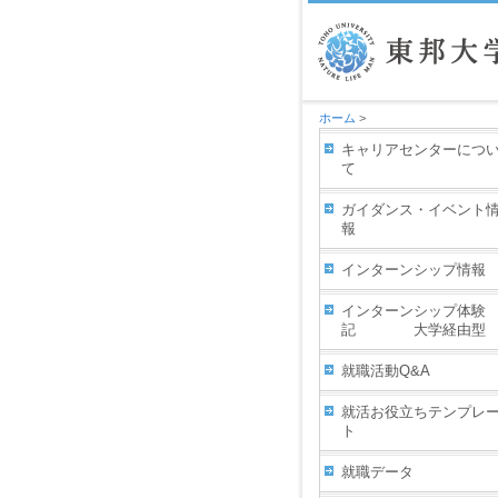
ホーム
>
キャリアセンターにつ
て
ガイダンス・イベント
報
インターンシップ情報
インターンシップ体験
記 大学経由型
就職活動Q&A
就活お役立ちテンプレ
ト
就職データ