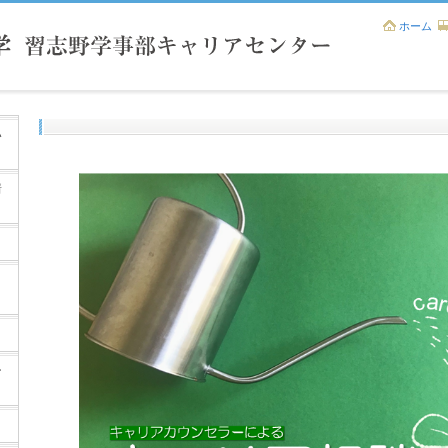
ホーム
い
情
ー